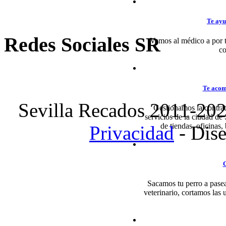
Te ayu
Redes Sociales SR
Vamos al médico a por tu
co
Te acom
Sevilla Recados 2011-20
Gestionamos la contrat
servicios de la ciudad de 
de tiendas, oficinas,
Privacidad
- Dis
C
Sacamos tu perro a pasea
veterinario, cortamos las 